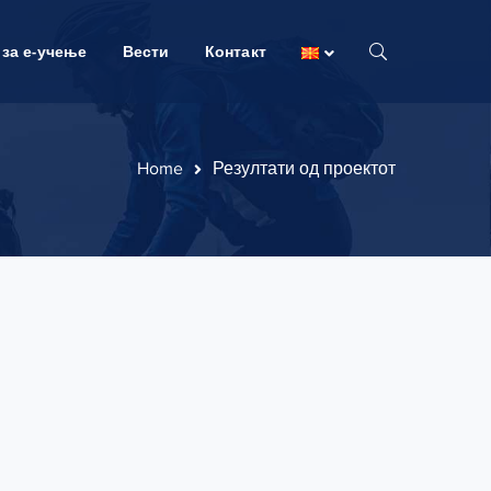
за е-учење
Вести
Контакт
Home
Резултати од проектот