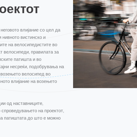
роектот
 неговото влијание со цел да
и нивното вистинско и
вите на велосипедистите во
ат велосипеди, правилата за
ските патишта и во
ќајни несреќи, подобрувања на
 возењето велосипед во
вното влијание на возењето
ции од наставниците,
о спроведувањето на проектот,
на патиштата до што е можно