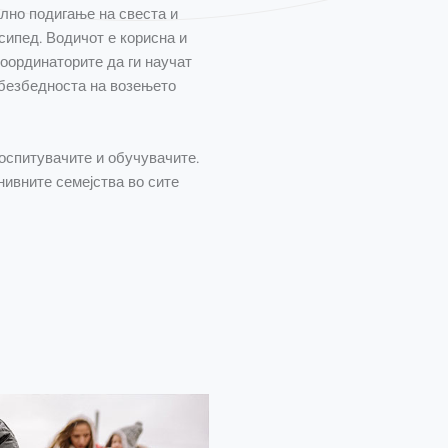
лно подигање на свеста и
сипед. Водичот е корисна и
координаторите да ги научат
 безбедноста на возењето
воспитувачите и обучувачите.
нивните семејства во сите